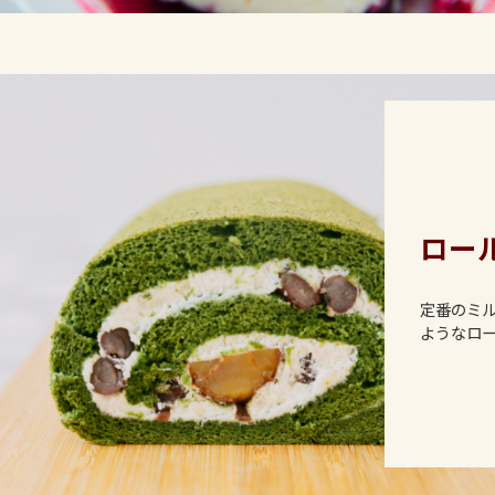
ロー
定番のミ
ようなロ