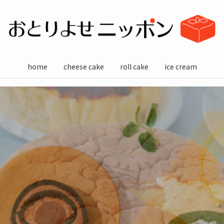
home
cheese cake
roll cake
ice cream